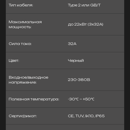
Тип кабеля:
Type 2 или GB/T
Максимальная
до 22кВт (3x32А)
мощность:
Сила тока:
32А
Цвет:
Черный
Входное/выходное
230-380В
напряжение:
Полезная температура:
-30℃ ~ +50℃
Сертификат:
CE, TUV, IK10, IP65