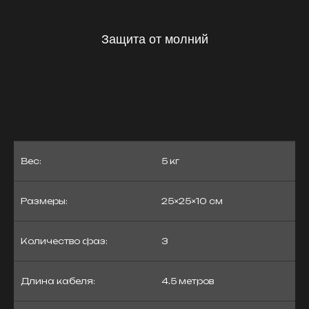
Защита от молний
Вес:
5 кг
Размеры:
25×25×10 см
Количество фаз:
3
Длина кабеля:
4.5 метров