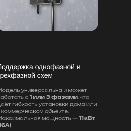
Поддержка однофазной и
трехфазной схем
Модель универсальна и может
работать с
1 или 3 фазами
, что
даёт гибкость установки дома или
 коммерческом объекте.
Максимальная мощность —
11 кВт
16A)
.