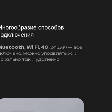
Многообразие способов
подключения
luetooth, Wi‑Fi, 4G
(опция) — всё
включено. Можно управлять как
окально, так и удалённо.