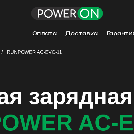
Оплата
Доставка
Гаранти
/
RUNPOWER AC-EVC-11
ая зарядная
OWER AC-E