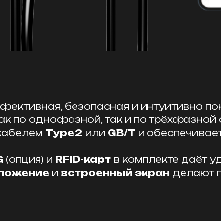
фективная, безопасная и интуитивно по
ак по однофазной, так и по трёхфазной
 кабелем
Type 2
или
GB/T
и обеспечивает
G
(опция) и
RFID-карт
в комплекте даёт у
ложение
и
встроенный экран
делают п