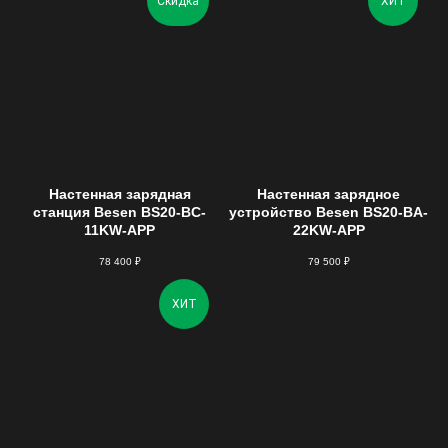
Скидка
ХИТ
Настенная зарядная
Настенная зарядное
станция Besen BS20-BC-
устройство Besen BS20-BA-
11KW-APP
22KW-APP
78 400
₽
79 500
₽
ХИТ