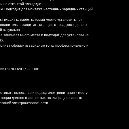
ли на открытой площадке.
и.
Подходит для монтажа настенных зарядных станций
кт входит козырёк, который можно установить при
полнительно защитить станцию от осадков и делает
й визуально.
е занимает много места и подходит для установки на
ах.
воляет оформить зарядную точку профессионально и
нции RUNPOWER — 1 шт.
отовить основание и подвод электропитания к месту
станции должно выполняться квалифицированным
ований электробезопасности.