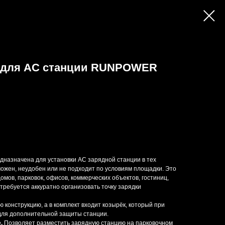
а для AC станции RUNPOWER
азначена для установки AC зарядной станции в тех
можен, неудобен или не подходит по условиям площадки. Это
мов, парковок, офисов, коммерческих объектов, гостиниц,
 требуется аккуратно организовать точку зарядки
 конструкцию, а в комплект входит козырёк, который при
для дополнительной защиты станции.
.
Позволяет разместить зарядную станцию на парковочном